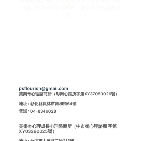
親密關係諮商是芙樂奇的專長，提供家庭諮商
服務，幫助改善家庭關係，建立和諧的家庭環
境。
psflourish@gmail.com
芙樂奇心理諮商所（彰衛心諮所字第XY37050026號）
地址 : 彰化縣員林市南和街64號 
電話 : 04-8346028
芙樂奇心理成長心理諮商所（中市衛心理諮商 字第
XY03290025號）
地址 : 台中市大連路二段213號 