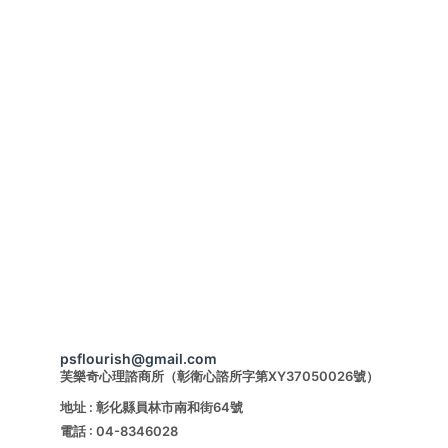
psflourish@gmail.com
芙樂奇心理諮商所（彰衛心諮所字第XY37050026號）
地址 : 彰化縣員林市南和街64號 
電話 : 04-8346028